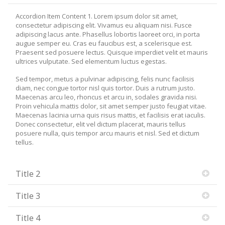
Accordion Item Content 1. Lorem ipsum dolor sit amet,
consectetur adipiscing elit. Vivamus eu aliquam nisi. Fusce
adipiscing lacus ante. Phasellus lobortis laoreet orci, in porta
augue semper eu. Cras eu faucibus est, a scelerisque est.
Praesent sed posuere lectus. Quisque imperdiet velit et mauris
ultrices vulputate. Sed elementum luctus egestas.
Sed tempor, metus a pulvinar adipiscing, felis nunc facilisis
diam, nec congue tortor nisl quis tortor. Duis a rutrum justo.
Maecenas arcu leo, rhoncus et arcu in, sodales gravida nisi.
Proin vehicula mattis dolor, sit amet semper justo feugiat vitae.
Maecenas lacinia urna quis risus mattis, et facilisis erat iaculis.
Donec consectetur, elit vel dictum placerat, mauris tellus
posuere nulla, quis tempor arcu mauris et nisl. Sed et dictum
tellus.
Title 2
Title 3
Title 4