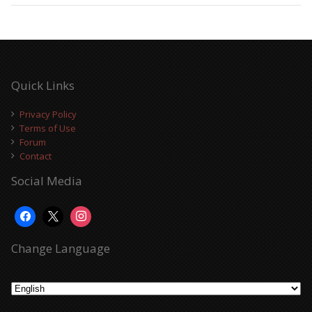
Quick Links
Privacy Policy
Terms of Use
Forum
Contact
Social Media
Change Language