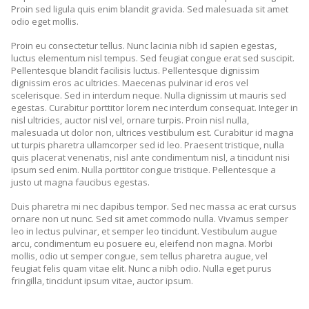
Proin sed ligula quis enim blandit gravida. Sed malesuada sit amet
odio eget mollis.
Proin eu consectetur tellus. Nunc lacinia nibh id sapien egestas,
luctus elementum nisl tempus. Sed feugiat congue erat sed suscipit.
Pellentesque blandit facilisis luctus. Pellentesque dignissim
dignissim eros ac ultricies. Maecenas pulvinar id eros vel
scelerisque. Sed in interdum neque. Nulla dignissim ut mauris sed
egestas. Curabitur porttitor lorem nec interdum consequat. Integer in
nisl ultricies, auctor nisl vel, ornare turpis. Proin nisl nulla,
malesuada ut dolor non, ultrices vestibulum est. Curabitur id magna
ut turpis pharetra ullamcorper sed id leo. Praesent tristique, nulla
quis placerat venenatis, nisl ante condimentum nisl, a tincidunt nisi
ipsum sed enim. Nulla porttitor congue tristique. Pellentesque a
justo ut magna faucibus egestas.
Duis pharetra mi nec dapibus tempor. Sed nec massa ac erat cursus
ornare non ut nunc. Sed sit amet commodo nulla. Vivamus semper
leo in lectus pulvinar, et semper leo tincidunt. Vestibulum augue
arcu, condimentum eu posuere eu, eleifend non magna. Morbi
mollis, odio ut semper congue, sem tellus pharetra augue, vel
feugiat felis quam vitae elit. Nunc a nibh odio. Nulla eget purus
fringilla, tincidunt ipsum vitae, auctor ipsum.