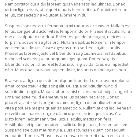
Nam porttitor dui a dui laoreet, quis venenatis leo ultrices. Donec
dictum ligula risus, ut aliquet mauris hendrerit eu. Curabitur lorem
tellus, consectetur a volutpat a, ornare in dui.
Suspendisse nec arcu fermentum mi rhoncus accumsan. Nullam est
tellus, congue ut auctor vitae, tempor in dolor. Praesent iaculis nulla
non elit vulputate tincidunt. Pellentesque dolor magna, ultricies a
turpis in, posuere sagittis orci. Nullam dapibus leo sem, in tempor
velit tempus dictum. Fusce egestas urna sed leo sagittis iaculis.
Phasellus laoreet, justo vel bibendum sagittis, metus nisl dapibus
dolor, vel scelerisque nunc quam eget quam. Donec sagittis
bibendum dolor, id laoreet lectus iaculis gravida. Cras eu imperdiet
nibh. Maecenas pulvinar sapien dolor, id varius dolor sagittis non.
Praesent ac ligula quis dolor aliquam lobortis. Lorem ipsum dolor sit
amet, consectetur adipiscing elit. Quisque sollicitudin nunc id
sollicitudin fringilla. Mauris lobortis, nisl et consequat adipiscing, nibh
urna molestie mi, id elementum tellus sapien nec eros. Donec
pharetra, ante sed congue accumsan, ligula dolor aliquet tortor,
vitae posuere magna quam sit amet odio. Nullam et orci leo. Aenean
eu velit non mauris congue ullamcorper ultricies quis lacus. Cras
justo lorem, accumsan vitae luctus iaculis, mattis non felis.
Vestibulum et ipsum hendrerit, sollicitudin justo ut, fermentum sem.
Suspendisse quis mauris nulla. Duis accumsan quam consequat
vulputate rhoncus. Phasellus accumsan hendrerit quam eu sagittis.