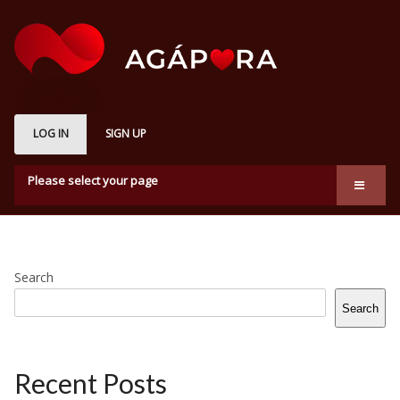
LOG IN
SIGN UP
Please select your page
About us
Marketplace
Search
How it works
Search
Subscription Plans
Membership
Recent Posts